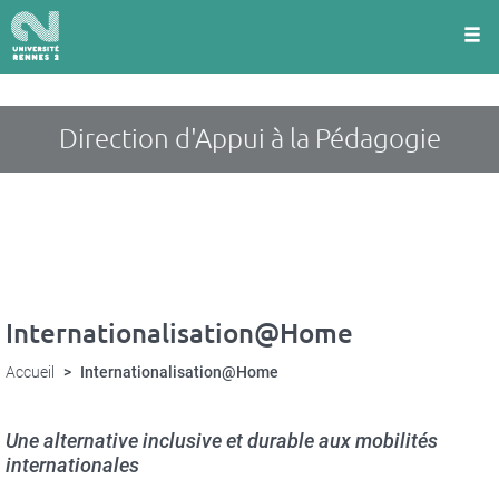
Panneau de gestion des cookies
Aller
au
contenu
principal
Direction d'Appui à la Pédagogie
Internationalisation@Home
Accueil
Internationalisation@Home
Une alternative inclusive et durable aux mobilités
internationales