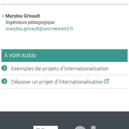
Contact
Marylou Grivault
Nom
Ingénieure pédagogique
du
Courriel
marylou.grivault@univ-rennes2.fr
contact
À VOIR AUSSI
Exemples de projets d'internationalisation
Déposer un projet d'internationalisation