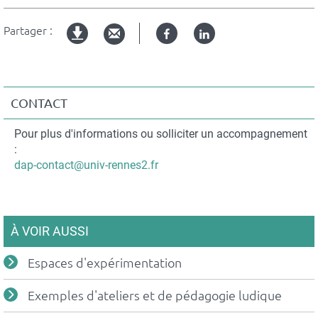
Partager :
Facebook
Linked
Version
in
imprimable
CONTACT
Contact
Pour plus d'informations ou solliciter un accompagnement
:
Courriel
dap-contact@univ-rennes2.fr
À VOIR AUSSI
Espaces d'expérimentation
Exemples d'ateliers et de pédagogie ludique