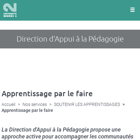
Panneau de gestion des cookies
Aller
au
contenu
principal
Direction d'Appui à la Pédagogie
Apprentissage par le faire
Accueil
Nos services
SOUTENIR LES APPRENTISSAGES
Apprentissage par le faire
La Direction d'Appui à la Pédagogie propose une
approche active pour accompagner les communautés