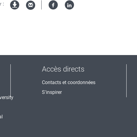
 :
Facebook
Linked
Version
in
imprimable
Accès directs
Contacts et coordonnées
S'inspirer
al