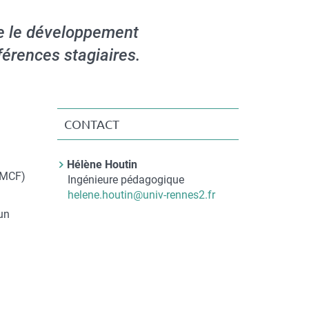
e le développement
férences stagiaires.
CONTACT
Contact
Hélène Houtin
(MCF)
Nom
Ingénieure pédagogique
du
Courriel
helene.houtin@univ-rennes2.fr
contact
un