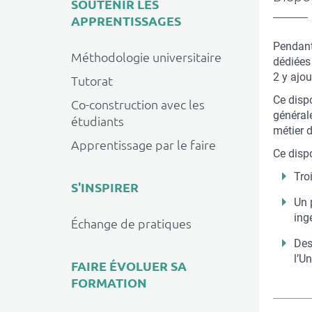
SOUTENIR LES
APPRENTISSAGES
Pendant
Méthodologie universitaire
dédiées 
2 y ajou
Tutorat
Ce disp
Co-construction avec les
générale
étudiants
métier 
Apprentissage par le faire
Ce dispo
Tro
S'INSPIRER
Un 
ing
Échange de pratiques
Des
l’U
FAIRE ÉVOLUER SA
FORMATION