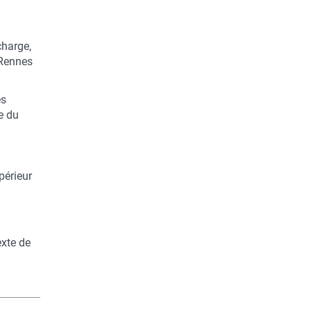
charge,
 Rennes
es
e du
périeur
exte de