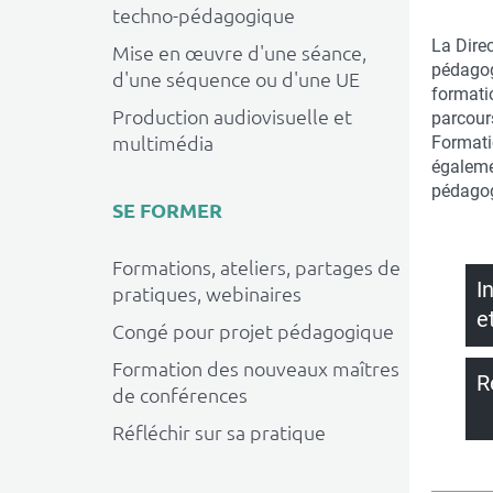
techno-pédagogique
La Dire
Mise en œuvre d'une séance,
pédagog
d'une séquence ou d'une UE
formati
Production audiovisuelle et
parcour
multimédia
Formatio
égaleme
pédagog
SE FORMER
Formations, ateliers, partages de
I
pratiques, webinaires
e
Congé pour projet pédagogique
Formation des nouveaux maîtres
R
de conférences
Réfléchir sur sa pratique